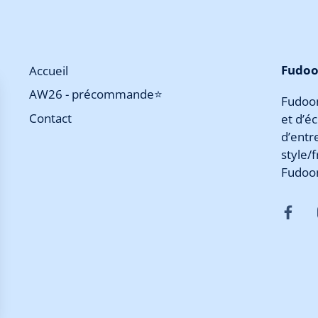
Fudoon
Accueil
AW26 - précommande⭐
Fudoon
Contact
et d’é
d’entr
style/
Fudoo