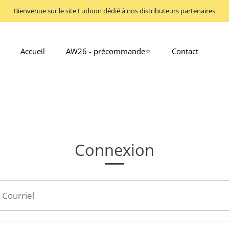
Bienvenue sur le site Fudoon dédié à nos distributeurs partenaires
Accueil
AW26 - précommande⭐
Contact
Connexion